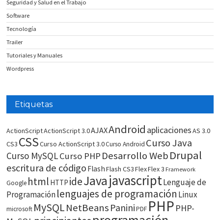
Seguridad y Salud en el Trabajo
Software
Tecnología
Trailer
Tutoriales y Manuales
Wordpress
Etiquetas
Android
aplicaciones
AJAX
ActionScript
ActionScript 3.0
AS 3.0
CSS
Curso Java
CS3
Curso ActionScript 3.0
Curso Android
Drupal
Desarrollo Web
Curso MySQL
Curso PHP
escritura de código
Flash
Flash CS3
Flex
Flex 3
Framework
javascript
Java
html
ide
Lenguaje de
HTTP
Google
lenguajes de programación
Programación
Linux
PHP
MySQL
NetBeans
Panini
PHP-
microsoft
PDF
programación