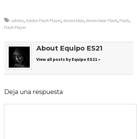
adobe
,
Adobe Flash Player
,
desinstalar
,
desinstalar Flash
,
Flash
,
Flash Player
About Equipo ES21
View all posts by Equipo ES21 »
Deja una respuesta