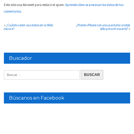
Este sitio usa Akismet para reducir el spam.
Aprende cómo se procesan los datos de tus
comentarios.
«
¿Cuánto valen sus datos en la Web
¿Pronto iPhone con una pantalla visible
oscura?
sólo para el usuario?
»
Buscador
Búscanos en Facebook