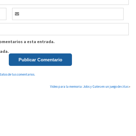
comentarios a esta entrada.
rada.
datos de tus comentarios.
Video para la memoria: Jobs y Gates en un juego de citas
»