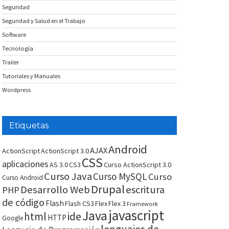
Seguridad
Seguridad y Salud en el Trabajo
Software
Tecnología
Trailer
Tutoriales y Manuales
Wordpress
Etiquetas
Android
AJAX
ActionScript
ActionScript 3.0
CSS
aplicaciones
AS 3.0
CS3
Curso ActionScript 3.0
Curso Java
Curso MySQL
Curso
Curso Android
Drupal
Desarrollo Web
escritura
PHP
de código
Flash
Flash CS3
Flex
Flex 3
Framework
javascript
Java
html
ide
HTTP
Google