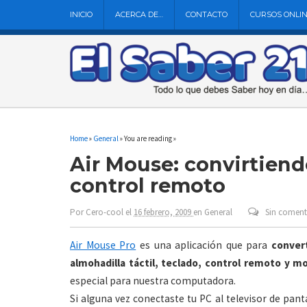
INICIO
ACERCA DE…
CONTACTO
CURSOS ONLI
Home
»
General
» You are reading »
Air Mouse: convirtiend
control remoto
Por
Cero-cool
el
16 febrero, 2009
en
General
Sin coment
Air Mouse Pro
es una aplicación que para
conver
almohadilla táctil, teclado, control remoto y m
especial para nuestra computadora.
Si alguna vez conectaste tu PC al televisor de pant