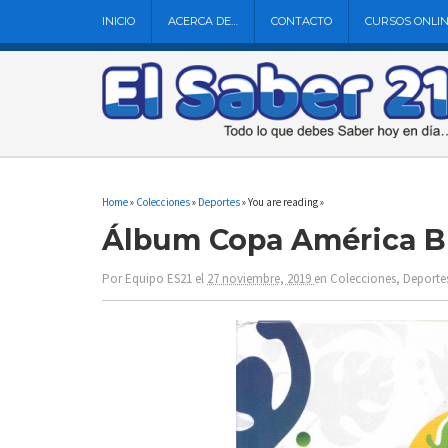
INICIO
ACERCA DE…
CONTACTO
CURSOS ONLI
Home
»
Colecciones
»
Deportes
» You are reading »
Álbum Copa América Bra
Por
Equipo ES21
el
27 noviembre, 2019
en
Colecciones
,
Deporte