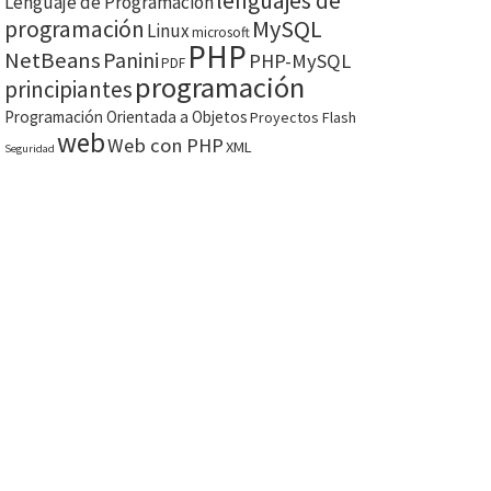
lenguajes de
Lenguaje de Programación
MySQL
programación
Linux
microsoft
PHP
NetBeans
Panini
PHP-MySQL
PDF
programación
principiantes
Programación Orientada a Objetos
Proyectos Flash
web
Web con PHP
XML
Seguridad