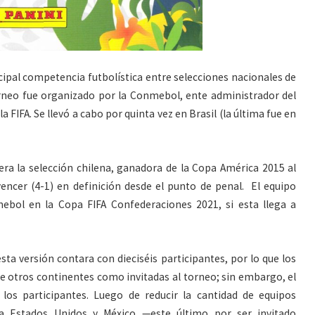
ncipal competencia futbolística entre selecciones nacionales de
orneo fue organizado por la Conmebol, ente administrador del
a FIFA. Se llevó a cabo por quinta vez en Brasil (la última fue en
era la selección chilena, ganadora de la Copa América 2015 al
encer (4-1) en definición desde el punto de penal. ​ El equipo
bol en la Copa FIFA Confederaciones 2021, si esta llega a
sta versión contara con dieciséis participantes, por lo que los
de otros continentes como invitadas al torneo; sin embargo, el
os participantes. Luego de reducir la cantidad de equipos
e a Estados Unidos y México —este último por ser invitado