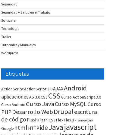
Seguridad
Seguridad y Salud en el Trabajo
Software
Tecnología
Trailer
Tutoriales y Manuales
Wordpress
Etiquetas
Android
AJAX
ActionScript
ActionScript 3.0
CSS
aplicaciones
AS 3.0
CS3
Curso ActionScript 3.0
Curso Java
Curso MySQL
Curso
Curso Android
Drupal
Desarrollo Web
escritura
PHP
de código
Flash
Flash CS3
Flex
Flex 3
Framework
javascript
Java
html
ide
HTTP
Google