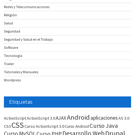
Redes y Telecomunicaciones
Religión
Salud
Seguridad
Seguridad y Salud en el Trabajo
Software
Tecnología
Trailer
Tutoriales y Manuales
Wordpress
Etiquetas
Android
aplicaciones
AJAX
ActionScript
ActionScript 3.0
AS 3.0
CSS
Curso Java
CS3
Curso ActionScript 3.0
Curso Android
Drupal
Desarrollo Web
Curso MySQL
Curso PHP