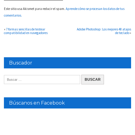
Este sitio usa Akismet para reducir el spam.
Aprende cómo se procesan los datos de tus
comentarios.
«
7 formas sencillas de testear
Adobe Photoshop: Los mejores 48 atajos
compatibilidad en navegadores
de teclado
»
Buscador
Búscanos en Facebook