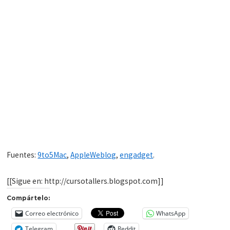
Fuentes:
9to5Mac
,
AppleWeblog
,
engadget
.
[[Sigue en: http://cursotallers.blogspot.com]]
Compártelo:
Correo electrónico
WhatsApp
Telegram
Reddit