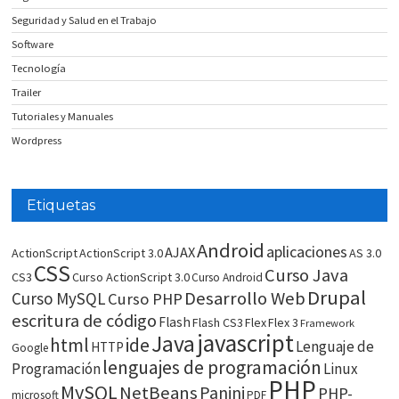
Seguridad y Salud en el Trabajo
Software
Tecnología
Trailer
Tutoriales y Manuales
Wordpress
Etiquetas
Android
aplicaciones
AJAX
ActionScript
ActionScript 3.0
AS 3.0
CSS
Curso Java
CS3
Curso ActionScript 3.0
Curso Android
Drupal
Desarrollo Web
Curso MySQL
Curso PHP
escritura de código
Flash
Flash CS3
Flex
Flex 3
Framework
javascript
Java
html
ide
Lenguaje de
HTTP
Google
lenguajes de programación
Programación
Linux
PHP
MySQL
NetBeans
Panini
PHP-
microsoft
PDF