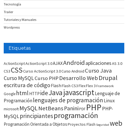
Tecnología
Trailer
Tutoriales y Manuales
Wordpress
Etiquetas
Android
aplicaciones
AJAX
ActionScript
ActionScript 3.0
AS 3.0
CSS
Curso Java
CS3
Curso ActionScript 3.0
Curso Android
Drupal
Desarrollo Web
Curso MySQL
Curso PHP
escritura de código
Flash
Flash CS3
Flex
Flex 3
Framework
javascript
Java
html
ide
Lenguaje de
HTTP
Google
lenguajes de programación
Programación
Linux
PHP
MySQL
NetBeans
Panini
PHP-
microsoft
PDF
programación
principiantes
MySQL
web
Programación Orientada a Objetos
Proyectos Flash
Seguridad