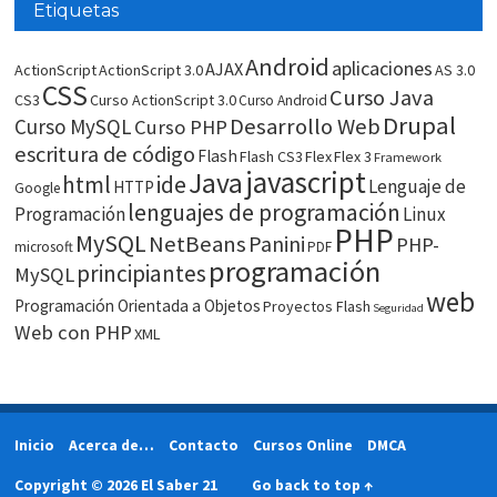
Etiquetas
Android
aplicaciones
AJAX
ActionScript
ActionScript 3.0
AS 3.0
CSS
Curso Java
CS3
Curso ActionScript 3.0
Curso Android
Drupal
Desarrollo Web
Curso MySQL
Curso PHP
escritura de código
Flash
Flash CS3
Flex
Flex 3
Framework
javascript
Java
html
ide
Lenguaje de
HTTP
Google
lenguajes de programación
Programación
Linux
PHP
MySQL
NetBeans
Panini
PHP-
microsoft
PDF
programación
principiantes
MySQL
web
Programación Orientada a Objetos
Proyectos Flash
Seguridad
Web con PHP
XML
Inicio
Acerca de…
Contacto
Cursos Online
DMCA
Copyright © 2026 El Saber 21
Go back to top ↑