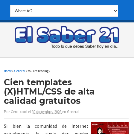
Home
»
General
» You are reading »
Cien templates
(X)HTML/CSS de alta
calidad gratuitos
Por
Cero-cool
el
30 diciembre, 2008
en
General
Si bien la comunidad de Internet
actualmente le suele dar mucha