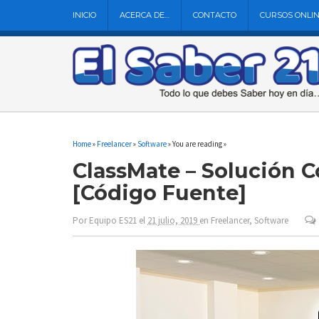
INICIO
ACERCA DE…
CONTACTO
CURSOS ONLI
Home
»
Freelancer
»
Software
» You are reading »
ClassMate – Solución 
[Código Fuente]
Por
Equipo ES21
el
21 julio, 2019
en
Freelancer
,
Software