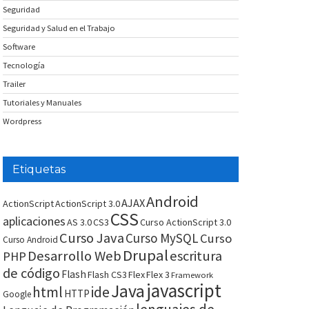
Seguridad
Seguridad y Salud en el Trabajo
Software
Tecnología
Trailer
Tutoriales y Manuales
Wordpress
Etiquetas
Android
AJAX
ActionScript
ActionScript 3.0
CSS
aplicaciones
AS 3.0
CS3
Curso ActionScript 3.0
Curso Java
Curso MySQL
Curso
Curso Android
Drupal
Desarrollo Web
escritura
PHP
de código
Flash
Flash CS3
Flex
Flex 3
Framework
javascript
Java
html
ide
HTTP
Google