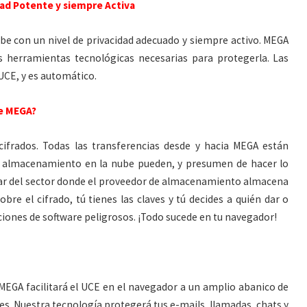
ad Potente y siempre Activa
e con un nivel de privacidad adecuado y siempre activo. MEGA
las herramientas tecnológicas necesarias para protegerla. Las
UCE, y es automático.
de MEGA?
ifrados. Todas las transferencias desde y hacia MEGA están
de almacenamiento en la nube pueden, y presumen de hacer lo
dar del sector donde el proveedor de almacenamiento almacena
obre el cifrado, tú tienes las claves y tú decides a quién dar o
aciones de software peligrosos. ¡Todo sucede en tu navegador!
, MEGA facilitará el UCE en el navegador a un amplio abanico de
es. Nuestra tecnología protegerá tus e-mails, llamadas, chats y