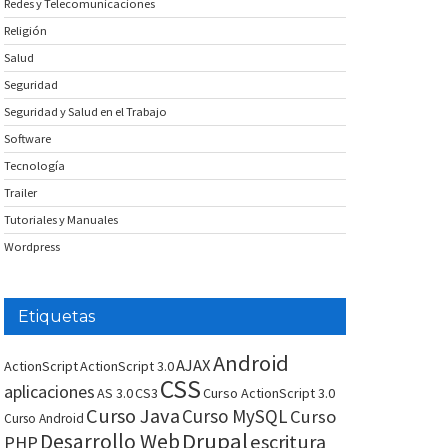
Redes y Telecomunicaciones
Religión
Salud
Seguridad
Seguridad y Salud en el Trabajo
Software
Tecnología
Trailer
Tutoriales y Manuales
Wordpress
Etiquetas
Android
AJAX
ActionScript
ActionScript 3.0
CSS
aplicaciones
AS 3.0
CS3
Curso ActionScript 3.0
Curso Java
Curso MySQL
Curso
Curso Android
Drupal
Desarrollo Web
escritura
PHP