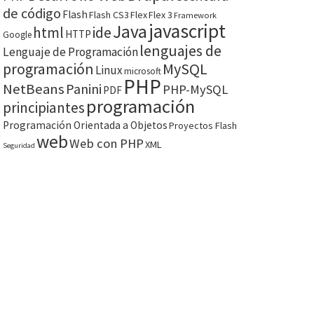
de código
Flash
Flash CS3
Flex
Flex 3
Framework
javascript
Java
html
ide
HTTP
Google
lenguajes de
Lenguaje de Programación
programación
MySQL
Linux
microsoft
PHP
NetBeans
Panini
PHP-MySQL
PDF
programación
principiantes
Programación Orientada a Objetos
Proyectos Flash
web
Web con PHP
XML
Seguridad