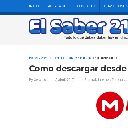
INICIO
ACERCA DE…
CONTACTO
CURSOS ONLI
Home
»
General
»
Internet
»
Tutoriales y Manuales
» You are reading »
Como descargar desde
By
Cero-cool
on
5 abril, 2017
under
General
,
Internet
,
Tutoriales