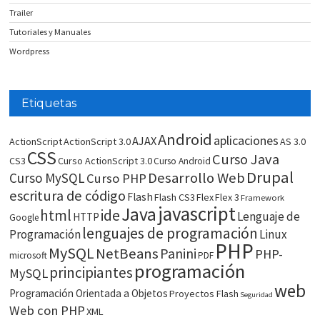
Trailer
Tutoriales y Manuales
Wordpress
Etiquetas
Android
aplicaciones
AJAX
ActionScript
ActionScript 3.0
AS 3.0
CSS
Curso Java
CS3
Curso ActionScript 3.0
Curso Android
Drupal
Desarrollo Web
Curso MySQL
Curso PHP
escritura de código
Flash
Flash CS3
Flex
Flex 3
Framework
javascript
Java
html
ide
Lenguaje de
HTTP
Google
lenguajes de programación
Programación
Linux
PHP
MySQL
NetBeans
Panini
PHP-
microsoft
PDF
programación
principiantes
MySQL
web
Programación Orientada a Objetos
Proyectos Flash
Seguridad
Web con PHP
XML