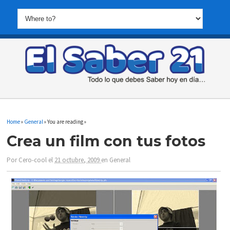
Home
»
General
» You are reading »
Crea un film con tus fotos
Por
Cero-cool
el
21 octubre, 2009
en
General