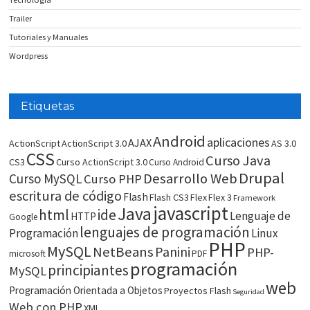
Trailer
Tutoriales y Manuales
Wordpress
Etiquetas
Android
aplicaciones
AJAX
ActionScript
ActionScript 3.0
AS 3.0
CSS
Curso Java
CS3
Curso ActionScript 3.0
Curso Android
Drupal
Desarrollo Web
Curso MySQL
Curso PHP
escritura de código
Flash
Flash CS3
Flex
Flex 3
Framework
javascript
Java
html
ide
Lenguaje de
HTTP
Google
lenguajes de programación
Programación
Linux
PHP
MySQL
NetBeans
Panini
PHP-
microsoft
PDF
programación
principiantes
MySQL
web
Programación Orientada a Objetos
Proyectos Flash
Seguridad
Web con PHP
XML