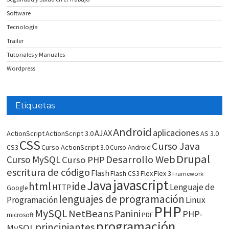
Software
Tecnología
Trailer
Tutoriales y Manuales
Wordpress
Etiquetas
Android
aplicaciones
AJAX
ActionScript
ActionScript 3.0
AS 3.0
CSS
Curso Java
CS3
Curso ActionScript 3.0
Curso Android
Drupal
Desarrollo Web
Curso MySQL
Curso PHP
escritura de código
Flash
Flash CS3
Flex
Flex 3
Framework
javascript
Java
html
ide
Lenguaje de
HTTP
Google
lenguajes de programación
Programación
Linux
PHP
MySQL
NetBeans
Panini
PHP-
microsoft
PDF
programación
principiantes
MySQL