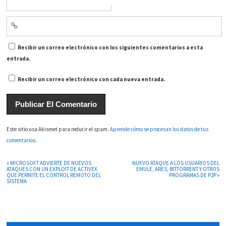
Recibir un correo electrónico con los siguientes comentarios a esta
entrada.
Recibir un correo electrónico con cada nueva entrada.
Este sitio usa Akismet para reducir el spam.
Aprende cómo se procesan los datos de tus
comentarios.
«
MICROSOFT ADVIERTE DE NUEVOS
NUEVO ATAQUE A LOS USUARIOS DEL
ATAQUES CON UN EXPLOIT DE ACTIVEX
EMULE, ARES, BITTORRENT Y OTROS
QUE PERMITE EL CONTROL REMOTO DEL
PROGRAMAS DE P2P
»
SISTEMA