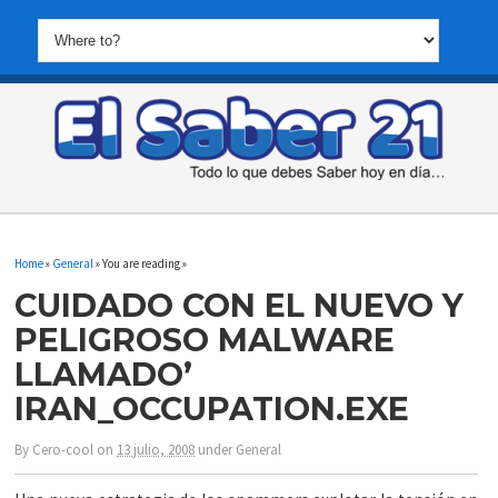
Home
»
General
» You are reading »
CUIDADO CON EL NUEVO Y
PELIGROSO MALWARE
LLAMADO’
IRAN_OCCUPATION.EXE
By
Cero-cool
on
13 julio, 2008
under
General