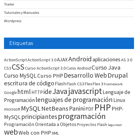
Trailer
Tutoriales y Manuales
Wordpress
Etiquetas
Android
aplicaciones
AJAX
ActionScript
ActionScript 3.0
AS 3.0
CSS
Curso Java
CS3
Curso ActionScript 3.0
Curso Android
Drupal
Desarrollo Web
Curso MySQL
Curso PHP
escritura de código
Flash
Flash CS3
Flex
Flex 3
Framework
javascript
Java
html
ide
Lenguaje de
HTTP
Google
lenguajes de programación
Programación
Linux
PHP
MySQL
NetBeans
Panini
PHP-
PDF
microsoft
programación
principiantes
MySQL
Programación Orientada a Objetos
Proyectos Flash
Seguridad
web
Web con PHP
XML