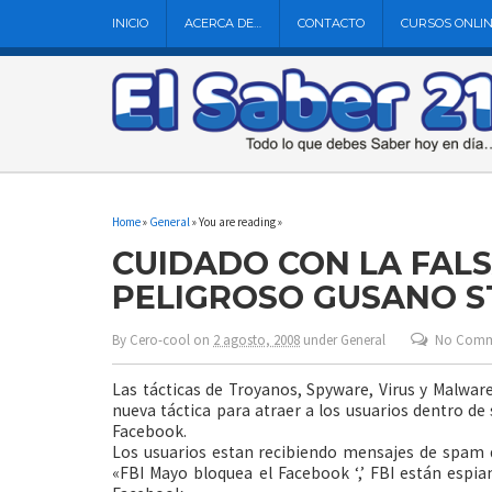
INICIO
ACERCA DE…
CONTACTO
CURSOS ONLI
Home
»
General
» You are reading »
CUIDADO CON LA FALSA
PELIGROSO GUSANO 
By
Cero-cool
on
2 agosto, 2008
under
General
No Comm
Las tácticas de Troyanos, Spyware, Virus y Malwa
nueva táctica para atraer a los usuarios dentro de
Facebook.
Los usuarios estan recibiendo mensajes de spam 
«FBI Mayo bloquea el Facebook ‘,’ FBI están espia