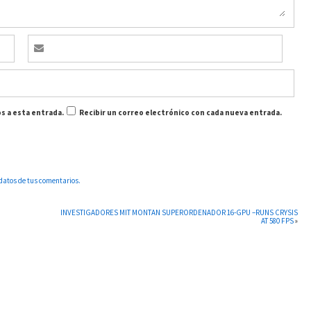
s a esta entrada.
Recibir un correo electrónico con cada nueva entrada.
datos de tus comentarios.
INVESTIGADORES MIT MONTAN SUPERORDENADOR 16-GPU –RUNS CRYSIS
AT 580 FPS
»