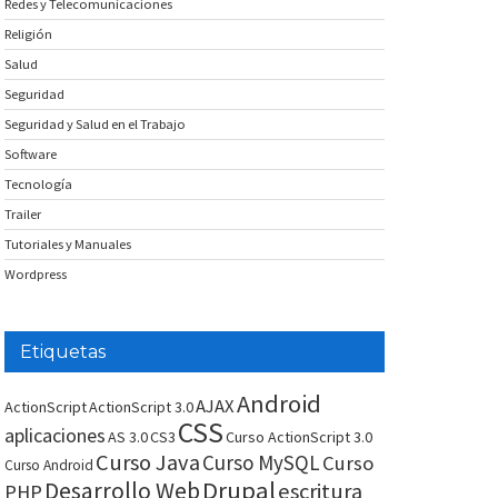
Redes y Telecomunicaciones
Religión
Salud
Seguridad
Seguridad y Salud en el Trabajo
Software
Tecnología
Trailer
Tutoriales y Manuales
Wordpress
Etiquetas
Android
AJAX
ActionScript
ActionScript 3.0
CSS
aplicaciones
AS 3.0
CS3
Curso ActionScript 3.0
Curso Java
Curso MySQL
Curso
Curso Android
Drupal
Desarrollo Web
escritura
PHP