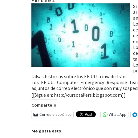
Facebook ».
Si
ar
an
Lo
de
de
en
Lo
de
ta
Lo
pr
falsas historias sobre los EE.UU. a invadir Irán.
Los EE.UU. Computer Emergency Response Team e
adjuntos de correo electrónico que son muy sospech
[[Sigue en: http://cursotallers.blogspot.com]]
Compártelo:
Correo electrónico
WhatsApp
Me gusta esto: