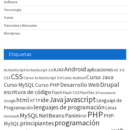
Software
Tecnología
Trailer
Tutoriales y Manuales
Wordpress
Etiquetas
Android
aplicaciones
AJAX
ActionScript
ActionScript 3.0
AS 3.0
CSS
Curso Java
CS3
Curso ActionScript 3.0
Curso Android
Drupal
Desarrollo Web
Curso MySQL
Curso PHP
escritura de código
Flash
Flash CS3
Flex
Flex 3
Framework
javascript
Java
html
ide
Lenguaje de
HTTP
Google
lenguajes de programación
Programación
Linux
PHP
MySQL
NetBeans
Panini
PHP-
microsoft
PDF
programación
principiantes
MySQL