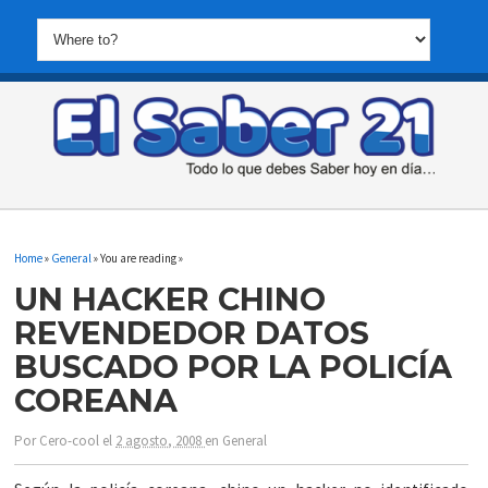
Home
»
General
» You are reading »
UN HACKER CHINO
REVENDEDOR DATOS
BUSCADO POR LA POLICÍA
COREANA
Por
Cero-cool
el
2 agosto, 2008
en
General