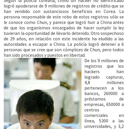
Según la policía coreana, chino un hacker no identificado
logró apoderarse de 9 millones de registros de crédito que se
han vendido con sustanciosos beneficios en Corea. La
persona responsable de este robo de estos registros sólo se
le conoce como Chun, y parece que logró huir a China antes
de que los organismos encargados de hacer cumplir la ley
tuvieran la oportunidad de llevarlo detenido. Otro sospechoso
de 29 años, en relación con este incidente ha eludido a las
autoridades a escapar a China. La policía logró detener a 6
personas que se cree que son cómplices de Chun, pero todos
han sido procesados y puestos en libertad.
De los 9 millones de
registros que los
hackers han
logrado capturar,
4,8 millones
pertenecen a los
bancos, 260000 a
préstamos de
empresas, 650000 a
centros
comerciales en
línea, 5300 a las
universidades, y 3,2