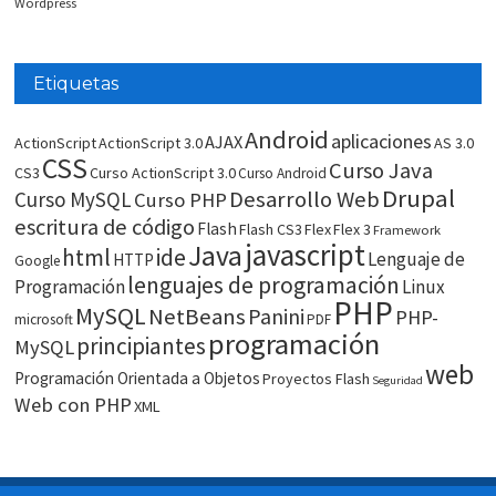
Wordpress
Etiquetas
Android
aplicaciones
AJAX
ActionScript
ActionScript 3.0
AS 3.0
CSS
Curso Java
CS3
Curso ActionScript 3.0
Curso Android
Drupal
Desarrollo Web
Curso MySQL
Curso PHP
escritura de código
Flash
Flash CS3
Flex
Flex 3
Framework
javascript
Java
html
ide
Lenguaje de
HTTP
Google
lenguajes de programación
Programación
Linux
PHP
MySQL
NetBeans
Panini
PHP-
microsoft
PDF
programación
principiantes
MySQL
web
Programación Orientada a Objetos
Proyectos Flash
Seguridad
Web con PHP
XML