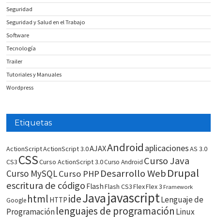
Seguridad
Seguridad y Salud en el Trabajo
Software
Tecnología
Trailer
Tutoriales y Manuales
Wordpress
Etiquetas
Android
aplicaciones
AJAX
ActionScript
ActionScript 3.0
AS 3.0
CSS
Curso Java
CS3
Curso ActionScript 3.0
Curso Android
Drupal
Desarrollo Web
Curso MySQL
Curso PHP
escritura de código
Flash
Flash CS3
Flex
Flex 3
Framework
javascript
Java
html
ide
Lenguaje de
HTTP
Google
lenguajes de programación
Programación
Linux