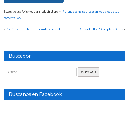
Este sitio usa Akismet para reducir el spam.
Aprende cómo se procesan los datos de tus
comentarios.
«
012. Curso de HTML5. El juego del ahorcado
Curso de HTML5 Completo Online
»
Buscador
Búscanos en Facebook