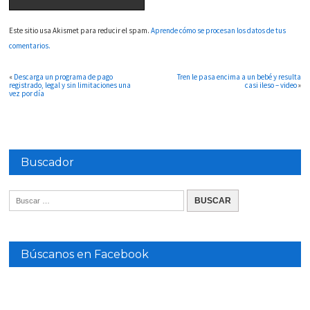
Este sitio usa Akismet para reducir el spam.
Aprende cómo se procesan los datos de tus
comentarios.
«
Descarga un programa de pago
Tren le pasa encima a un bebé y resulta
registrado, legal y sin limitaciones una
casi ileso – video
»
vez por día
Buscador
Búscanos en Facebook