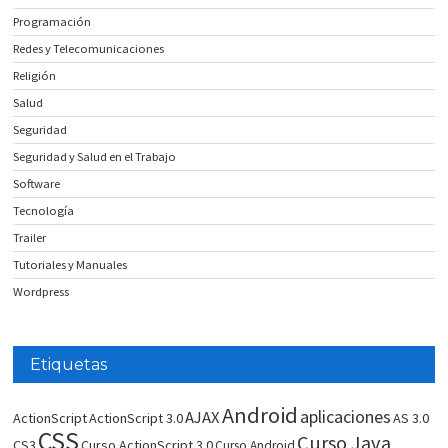
Programación
Redes y Telecomunicaciones
Religión
Salud
Seguridad
Seguridad y Salud en el Trabajo
Software
Tecnología
Trailer
Tutoriales y Manuales
Wordpress
Etiquetas
Android
aplicaciones
AJAX
ActionScript
ActionScript 3.0
AS 3.0
CSS
Curso Java
CS3
Curso ActionScript 3.0
Curso Android