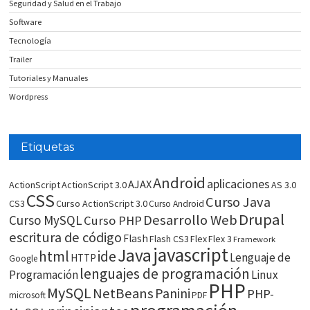
Seguridad y Salud en el Trabajo
Software
Tecnología
Trailer
Tutoriales y Manuales
Wordpress
Etiquetas
Android
aplicaciones
AJAX
ActionScript
ActionScript 3.0
AS 3.0
CSS
Curso Java
CS3
Curso ActionScript 3.0
Curso Android
Drupal
Desarrollo Web
Curso MySQL
Curso PHP
escritura de código
Flash
Flash CS3
Flex
Flex 3
Framework
javascript
Java
html
ide
Lenguaje de
HTTP
Google
lenguajes de programación
Programación
Linux
PHP
MySQL
NetBeans
Panini
PHP-
microsoft
PDF