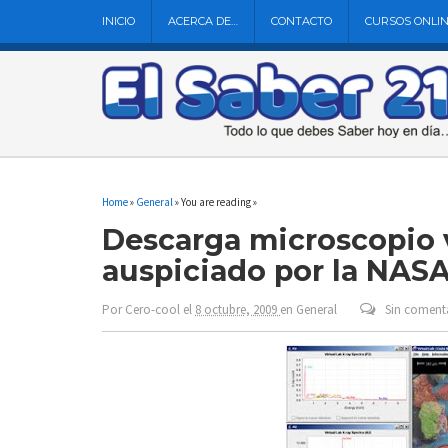
INICIO
ACERCA DE…
CONTACTO
CURSOS ONLI
Home
»
General
» You are reading »
Descarga microscopio 
auspiciado por la NAS
Por
Cero-cool
el
8 octubre, 2009
en
General
Sin coment