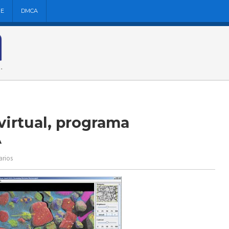
NE
DMCA
virtual, programa
A
arios