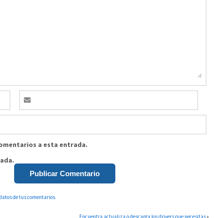
comentarios a esta entrada.
rada.
datos de tus comentarios.
Encuentra actualiza o descarga los drivers que necesitas
»