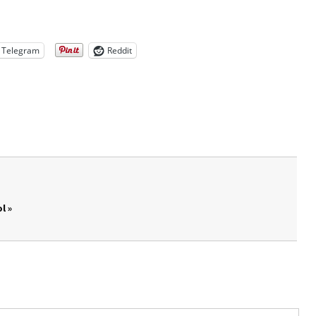
Telegram
Reddit
l »