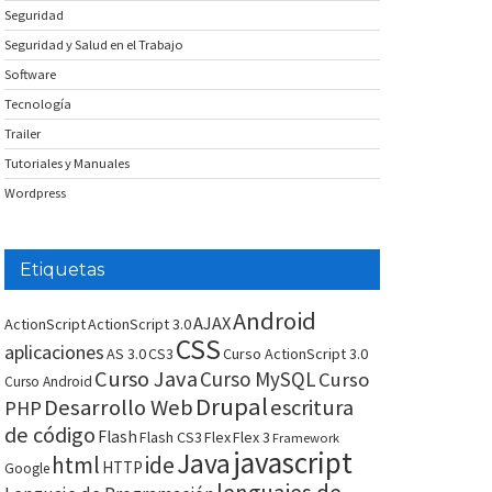
Seguridad
Seguridad y Salud en el Trabajo
Software
Tecnología
Trailer
Tutoriales y Manuales
Wordpress
Etiquetas
Android
AJAX
ActionScript
ActionScript 3.0
CSS
aplicaciones
AS 3.0
CS3
Curso ActionScript 3.0
Curso Java
Curso MySQL
Curso
Curso Android
Drupal
Desarrollo Web
escritura
PHP
de código
Flash
Flash CS3
Flex
Flex 3
Framework
javascript
Java
html
ide
HTTP
Google