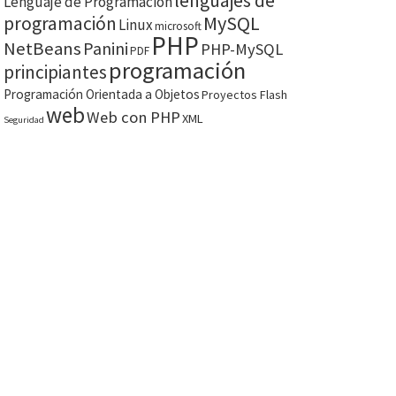
lenguajes de
Lenguaje de Programación
MySQL
programación
Linux
microsoft
PHP
NetBeans
Panini
PHP-MySQL
PDF
programación
principiantes
Programación Orientada a Objetos
Proyectos Flash
web
Web con PHP
XML
Seguridad