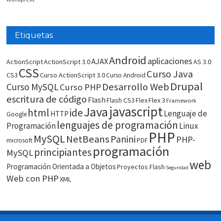
Etiquetas
Android
aplicaciones
AJAX
ActionScript
ActionScript 3.0
AS 3.0
CSS
Curso Java
CS3
Curso ActionScript 3.0
Curso Android
Drupal
Desarrollo Web
Curso MySQL
Curso PHP
escritura de código
Flash
Flash CS3
Flex
Flex 3
Framework
javascript
Java
html
ide
Lenguaje de
HTTP
Google
lenguajes de programación
Programación
Linux
PHP
MySQL
NetBeans
Panini
PHP-
microsoft
PDF
programación
principiantes
MySQL
web
Programación Orientada a Objetos
Proyectos Flash
Seguridad
Web con PHP
XML