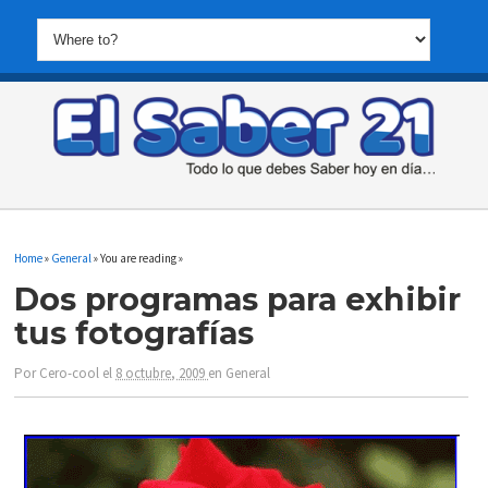
Home
»
General
» You are reading »
Dos programas para exhibir
tus fotografías
Por
Cero-cool
el
8 octubre, 2009
en
General