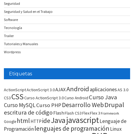
Seguridad
Seguridad y Salud en el Trabajo
Software
Tecnología
Trailer
Tutoriales y Manuales
Wordpress
Etiquetas
Android
aplicaciones
AJAX
ActionScript
ActionScript 3.0
AS 3.0
CSS
Curso Java
CS3
Curso ActionScript 3.0
Curso Android
Drupal
Desarrollo Web
Curso MySQL
Curso PHP
escritura de código
Flash
Flash CS3
Flex
Flex 3
Framework
javascript
Java
html
ide
Lenguaje de
HTTP
Google
lenguajes de programación
Programación
Linux