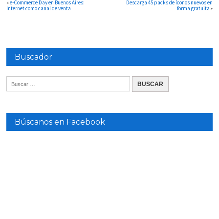
«
e-Commerce Day en Buenos Aires:
Descarga 45 packs de íconos nuevos en
Internet como canal de venta
forma gratuita
»
Buscador
Búscanos en Facebook