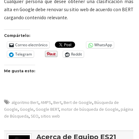
Cualquier persona que desee obtener una clasificación más
alta en Google debe renovar su sitio web de acuerdo con BERT
cargando contenido relevante.
Compártelo:
Correo electrónico
WhatsApp
Telegram
Reddit
Me gusta esto:
algoritmo Bert
,
AMPS
,
Bert
,
Bert de Google
,
Búsqueda de
Google
,
Google
,
Google BERT
,
motor de búsqueda de Google
,
página
de Búsqueda
,
SEO
,
sitios web
Acerca de Equipo ES21