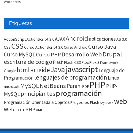
Wordpress
Etiquetas
Android
aplicaciones
AJAX
ActionScript
ActionScript 3.0
AS 3.0
CSS
Curso Java
CS3
Curso ActionScript 3.0
Curso Android
Drupal
Desarrollo Web
Curso MySQL
Curso PHP
escritura de código
Flash
Flash CS3
Flex
Flex 3
Framework
javascript
Java
html
ide
Lenguaje de
HTTP
Google
lenguajes de programación
Programación
Linux
PHP
MySQL
NetBeans
Panini
PHP-
microsoft
PDF
programación
principiantes
MySQL
web
Programación Orientada a Objetos
Proyectos Flash
Seguridad
Web con PHP
XML