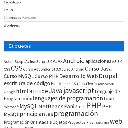
Tecnología
Trailer
Tutoriales y Manuales
Wordpress
Etiquetas
Android
aplicaciones
AJAX
ActionScript
ActionScript 3.0
AS 3.0
CSS
Curso Java
CS3
Curso ActionScript 3.0
Curso Android
Drupal
Desarrollo Web
Curso MySQL
Curso PHP
escritura de código
Flash
Flash CS3
Flex
Flex 3
Framework
javascript
Java
html
ide
Lenguaje de
HTTP
Google
lenguajes de programación
Programación
Linux
PHP
MySQL
NetBeans
Panini
PHP-
microsoft
PDF
programación
principiantes
MySQL
web
Programación Orientada a Objetos
Proyectos Flash
Seguridad