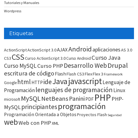
Tutoriales y Manuales
Wordpress
Etiquetas
Android
aplicaciones
AJAX
ActionScript
ActionScript 3.0
AS 3.0
CSS
Curso Java
CS3
Curso ActionScript 3.0
Curso Android
Drupal
Desarrollo Web
Curso MySQL
Curso PHP
escritura de código
Flash
Flash CS3
Flex
Flex 3
Framework
javascript
Java
html
ide
Lenguaje de
HTTP
Google
lenguajes de programación
Programación
Linux
PHP
MySQL
NetBeans
Panini
PHP-
PDF
microsoft
programación
principiantes
MySQL
Programación Orientada a Objetos
Proyectos Flash
Seguridad
web
Web con PHP
XML