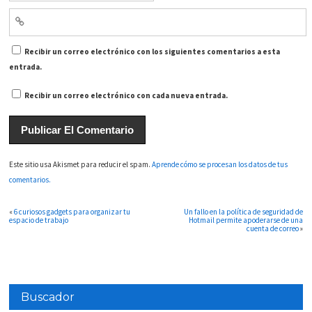
Recibir un correo electrónico con los siguientes comentarios a esta
entrada.
Recibir un correo electrónico con cada nueva entrada.
Este sitio usa Akismet para reducir el spam.
Aprende cómo se procesan los datos de tus
comentarios.
«
6 curiosos gadgets para organizar tu
Un fallo en la política de seguridad de
espacio de trabajo
Hotmail permite apoderarse de una
cuenta de correo
»
Buscador