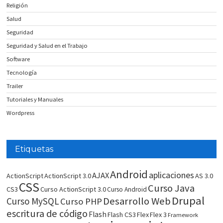
Religión
Salud
Seguridad
Seguridad y Salud en el Trabajo
Software
Tecnología
Trailer
Tutoriales y Manuales
Wordpress
Etiquetas
Android
aplicaciones
AJAX
ActionScript
ActionScript 3.0
AS 3.0
CSS
Curso Java
CS3
Curso ActionScript 3.0
Curso Android
Drupal
Desarrollo Web
Curso MySQL
Curso PHP
escritura de código
Flash
Flash CS3
Flex
Flex 3
Framework