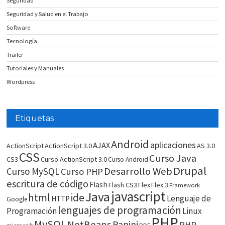
Seguridad
Seguridad y Salud en el Trabajo
Software
Tecnología
Trailer
Tutoriales y Manuales
Wordpress
Etiquetas
Android
aplicaciones
AJAX
ActionScript
ActionScript 3.0
AS 3.0
CSS
Curso Java
CS3
Curso ActionScript 3.0
Curso Android
Drupal
Desarrollo Web
Curso MySQL
Curso PHP
escritura de código
Flash
Flash CS3
Flex
Flex 3
Framework
javascript
Java
html
ide
Lenguaje de
HTTP
Google
lenguajes de programación
Programación
Linux
PHP
MySQL
NetBeans
Panini
PHP-