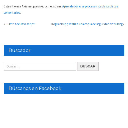
Este sitio usa Akismet para reducir el spam.
Aprende cómo se procesan los datos de tus
comentarios.
«
El Tetris de Javascript
BlogBackupr, realiza una copia de seguridad de tu blog
»
Buscador
Búscanos en Facebook