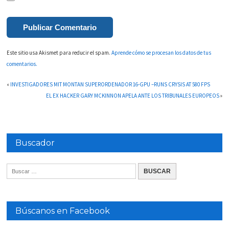
Este sitio usa Akismet para reducir el spam.
Aprende cómo se procesan los datos de tus
comentarios.
«
INVESTIGADORES MIT MONTAN SUPERORDENADOR 16-GPU –RUNS CRYSIS AT 580 FPS
EL EX HACKER GARY MCKINNON APELA ANTE LOS TRIBUNALES EUROPEOS
»
Buscador
Búscanos en Facebook