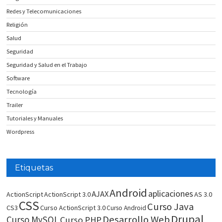
Redes y Telecomunicaciones
Religión
Salud
Seguridad
Seguridad y Salud en el Trabajo
Software
Tecnología
Trailer
Tutoriales y Manuales
Wordpress
Etiquetas
Android
aplicaciones
AJAX
ActionScript
ActionScript 3.0
AS 3.0
CSS
Curso Java
CS3
Curso ActionScript 3.0
Curso Android
Drupal
Desarrollo Web
Curso MySQL
Curso PHP