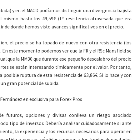
ubida) y en el MACD podíamos distinguir una divergencia bajista
l mismo hasta los 49,59€ (1ª resistencia atravesada que era
tir de donde hemos visto avances significativos en el precio.
bien, el precio se ha topado de nuevo con otra resistencia (los
o. En este momento podemos ver que la FR y el RSc Mansfield se
gual que la MM30 que durante ese pequeño descalabro del precio
tes se están interesando tímidamente por el valor. Por tanto,
a posible ruptura de esta resistencia de 63,86€. Si lo hace y con
un gran potencial de subida.
Fernández en exclusiva para Forex Pros
de futuros, opciones y divisas conlleva un riesgo asociado
todo tipo de inversor. Debería analizar cuidadosamente si ante
miento, la experiencia y los recursos necesarios para operar en
invertido o que sus pérdidas superen a los fondos depositados