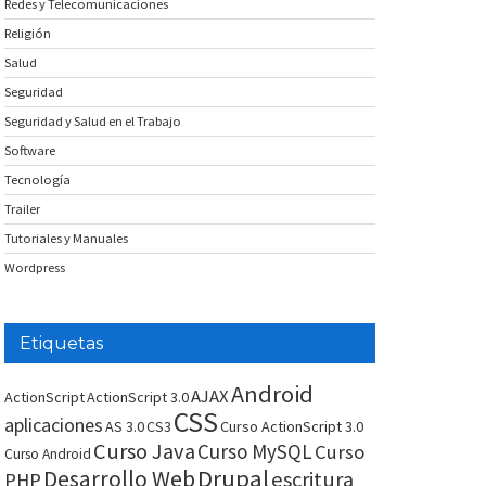
Redes y Telecomunicaciones
Religión
Salud
Seguridad
Seguridad y Salud en el Trabajo
Software
Tecnología
Trailer
Tutoriales y Manuales
Wordpress
Etiquetas
Android
AJAX
ActionScript
ActionScript 3.0
CSS
aplicaciones
AS 3.0
CS3
Curso ActionScript 3.0
Curso Java
Curso MySQL
Curso
Curso Android
Drupal
Desarrollo Web
escritura
PHP