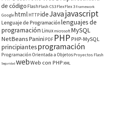
de código
Flash
Flash CS3
Flex
Flex 3
Framework
javascript
Java
html
ide
HTTP
Google
lenguajes de
Lenguaje de Programación
programación
MySQL
Linux
microsoft
PHP
NetBeans
Panini
PHP-MySQL
PDF
programación
principiantes
Programación Orientada a Objetos
Proyectos Flash
web
Web con PHP
XML
Seguridad