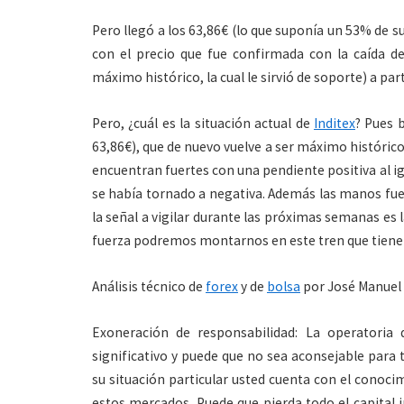
Pero llegó a los 63,86€ (lo que suponía un 53% de s
con el precio que fue confirmada con la caída de
máximo histórico, la cual le sirvió de soporte) a par
Pero, ¿cuál es la situación actual de
Inditex
? Pues 
63,86€), que de nuevo vuelve a ser máximo históric
encuentran fuertes con una pendiente positiva al i
se había tornado a negativa. Además las manos fuer
la señal a vigilar durante las próximas semanas es l
fuerza podremos montarnos en este tren que tiene 
Análisis técnico de
forex
y de
bolsa
por José Manuel 
Exoneración de responsabilidad: La operatoria 
significativo y puede que no sea aconsejable para 
su situación particular usted cuenta con el conoci
estos mercados. Puede que pierda todo el capital 