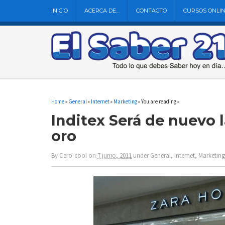
INICIO
ACERCA DE…
CONTACTO
CURSOS ONLI
Home
»
General
»
Internet
»
Marketing
» You are reading »
Inditex Será de nuevo l
oro
By
Cero-cool
on
7 junio, 2011
under
General
,
Internet
,
Marketing