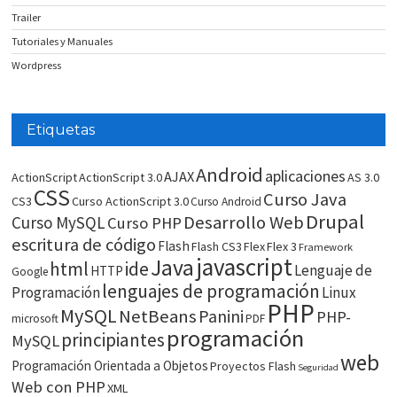
Trailer
Tutoriales y Manuales
Wordpress
Etiquetas
Android
aplicaciones
AJAX
ActionScript
ActionScript 3.0
AS 3.0
CSS
Curso Java
CS3
Curso ActionScript 3.0
Curso Android
Drupal
Desarrollo Web
Curso MySQL
Curso PHP
escritura de código
Flash
Flash CS3
Flex
Flex 3
Framework
javascript
Java
html
ide
Lenguaje de
HTTP
Google
lenguajes de programación
Programación
Linux
PHP
MySQL
NetBeans
Panini
PHP-
microsoft
PDF
programación
principiantes
MySQL
web
Programación Orientada a Objetos
Proyectos Flash
Seguridad
Web con PHP
XML