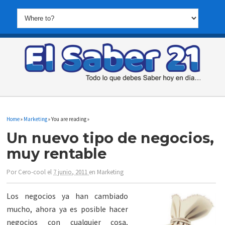
Home
»
Marketing
» You are reading »
Un nuevo tipo de negocios,
muy rentable
Por
Cero-cool
el
7 junio, 2011
en
Marketing
Los negocios ya han cambiado
mucho, ahora ya es posible hacer
negocios con cualquier cosa,