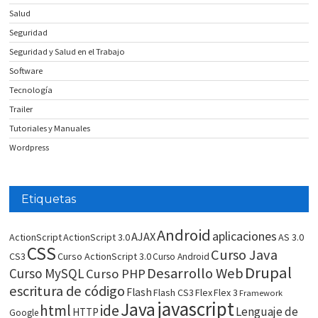
Salud
Seguridad
Seguridad y Salud en el Trabajo
Software
Tecnología
Trailer
Tutoriales y Manuales
Wordpress
Etiquetas
Android
aplicaciones
AJAX
ActionScript
ActionScript 3.0
AS 3.0
CSS
Curso Java
CS3
Curso ActionScript 3.0
Curso Android
Drupal
Desarrollo Web
Curso MySQL
Curso PHP
escritura de código
Flash
Flash CS3
Flex
Flex 3
Framework
javascript
Java
html
ide
Lenguaje de
HTTP
Google