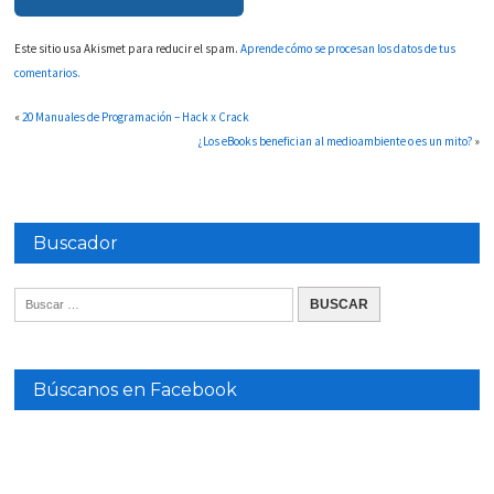
Este sitio usa Akismet para reducir el spam.
Aprende cómo se procesan los datos de tus
comentarios.
«
20 Manuales de Programación – Hack x Crack
¿Los eBooks benefician al medioambiente o es un mito?
»
Buscador
Búscanos en Facebook