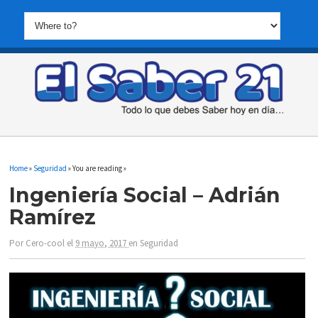
Home
»
Seguridad
» You are reading »
Ingeniería Social – Adrián
Ramírez
Por
Cero-cool
el
9 mayo, 2017
en
Seguridad