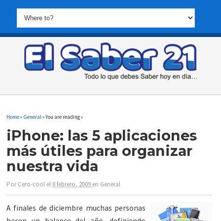
Home
»
General
» You are reading »
iPhone: las 5 aplicaciones
más útiles para organizar
nuestra vida
Por
Cero-cool
el
8 febrero, 2009
en
General
A finales de diciembre muchas personas
hacen un balance del año, definiendo