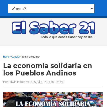
Home
»
General
» You are reading »
La economía solidaria en
los Pueblos Andinos
Por
Edwin Montalvo
el
27 julio, 2017
en
General