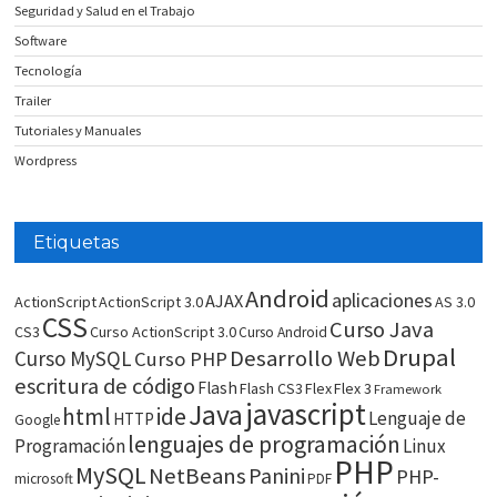
Seguridad y Salud en el Trabajo
Software
Tecnología
Trailer
Tutoriales y Manuales
Wordpress
Etiquetas
Android
aplicaciones
AJAX
ActionScript
ActionScript 3.0
AS 3.0
CSS
Curso Java
CS3
Curso ActionScript 3.0
Curso Android
Drupal
Desarrollo Web
Curso MySQL
Curso PHP
escritura de código
Flash
Flash CS3
Flex
Flex 3
Framework
javascript
Java
html
ide
Lenguaje de
HTTP
Google
lenguajes de programación
Programación
Linux
PHP
MySQL
NetBeans
Panini
PHP-
microsoft
PDF