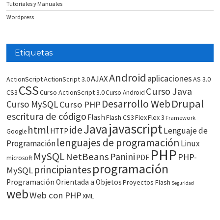
Tutoriales y Manuales
Wordpress
Etiquetas
Android
aplicaciones
AJAX
ActionScript
ActionScript 3.0
AS 3.0
CSS
Curso Java
CS3
Curso ActionScript 3.0
Curso Android
Drupal
Desarrollo Web
Curso MySQL
Curso PHP
escritura de código
Flash
Flash CS3
Flex
Flex 3
Framework
javascript
Java
html
ide
Lenguaje de
HTTP
Google
lenguajes de programación
Programación
Linux
PHP
MySQL
NetBeans
Panini
PHP-
PDF
microsoft
programación
principiantes
MySQL
Programación Orientada a Objetos
Proyectos Flash
Seguridad
web
Web con PHP
XML