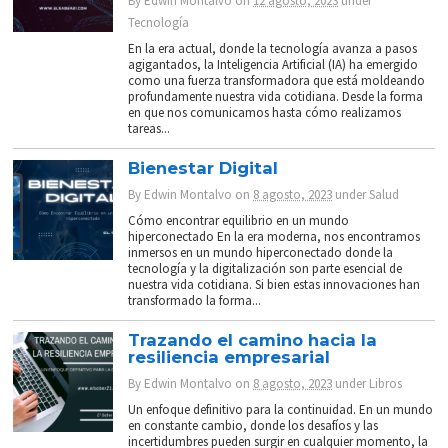
By
Edwin Montalvo
on
12 agosto, 2023
under
Tecnología
En la era actual, donde la tecnología avanza a pasos
agigantados, la Inteligencia Artificial (IA) ha emergido
como una fuerza transformadora que está moldeando
profundamente nuestra vida cotidiana. Desde la forma
en que nos comunicamos hasta cómo realizamos
tareas...
Bienestar Digital
By
Edwin Montalvo
on
8 agosto, 2023
under
Salud
Cómo encontrar equilibrio en un mundo
hiperconectado En la era moderna, nos encontramos
inmersos en un mundo hiperconectado donde la
tecnología y la digitalización son parte esencial de
nuestra vida cotidiana. Si bien estas innovaciones han
transformado la forma...
Trazando el camino hacia la
resiliencia empresarial
By
Edwin Montalvo
on
8 agosto, 2023
under
Libros
Un enfoque definitivo para la continuidad. En un mundo
en constante cambio, donde los desafíos y las
incertidumbres pueden surgir en cualquier momento, la