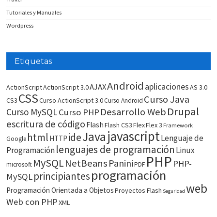
Tutoriales y Manuales
Wordpress
Etiquetas
Android
aplicaciones
AJAX
ActionScript
ActionScript 3.0
AS 3.0
CSS
Curso Java
CS3
Curso ActionScript 3.0
Curso Android
Drupal
Desarrollo Web
Curso MySQL
Curso PHP
escritura de código
Flash
Flash CS3
Flex
Flex 3
Framework
javascript
Java
html
ide
Lenguaje de
HTTP
Google
lenguajes de programación
Programación
Linux
PHP
MySQL
NetBeans
Panini
PHP-
microsoft
PDF
programación
principiantes
MySQL
web
Programación Orientada a Objetos
Proyectos Flash
Seguridad
Web con PHP
XML