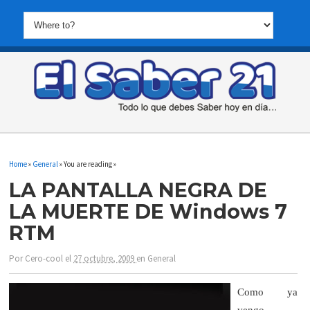
Home
»
General
» You are reading »
LA PANTALLA NEGRA DE
LA MUERTE DE Windows 7
RTM
Por
Cero-cool
el
27 octubre, 2009
en
General
Como ya
vengo