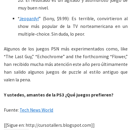
2D. El resultado es un agitado y asombroso juego de
muy buen nivel.
“
Jeopardy!
” (Sony, $9.99): Es terrible, convirtieron al
show más popular de la TV norteamericana en un
multiple-choice. Sin duda, lo peor.
Algunos de los juegos PSN más experimentados como, like
“The Last Guy,” “Echochrome” and the forthcoming “Flower,”
han recibido mucha más atención este año pero últimamente
han salido algunos juegos de puzzle al estilo antiguo que
valen la pena.
Y ustedes, amantes de la PS3 ¿Qué juegos prefieren?
Fuente:
Tech News World
[[Sigue en: http://cursotallers.blogspot.com]]