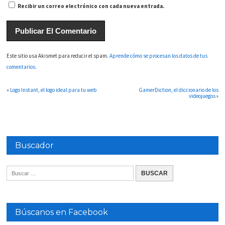
Recibir un correo electrónico con cada nueva entrada.
Este sitio usa Akismet para reducir el spam.
Aprende cómo se procesan los datos de tus
comentarios.
«
Logo Instant, el logo ideal para tu web
GamerDiction, el diccionario de los
videojuegos
»
Buscador
Búscanos en Facebook