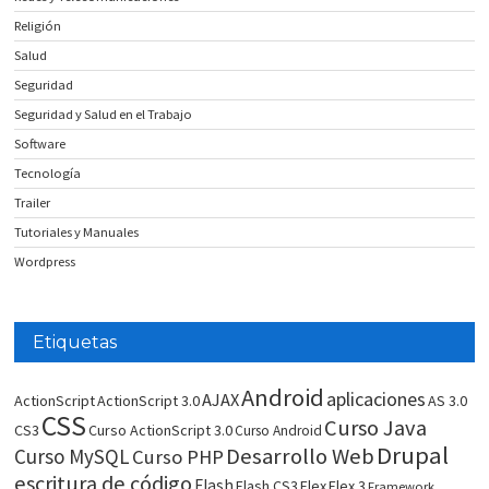
Religión
Salud
Seguridad
Seguridad y Salud en el Trabajo
Software
Tecnología
Trailer
Tutoriales y Manuales
Wordpress
Etiquetas
Android
aplicaciones
AJAX
ActionScript
ActionScript 3.0
AS 3.0
CSS
Curso Java
CS3
Curso ActionScript 3.0
Curso Android
Drupal
Desarrollo Web
Curso MySQL
Curso PHP
escritura de código
Flash
Flash CS3
Flex
Flex 3
Framework