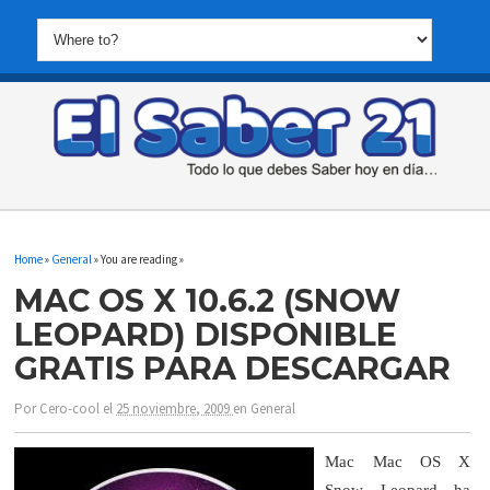
Home
»
General
» You are reading »
MAC OS X 10.6.2 (SNOW
LEOPARD) DISPONIBLE
GRATIS PARA DESCARGAR
Por
Cero-cool
el
25 noviembre, 2009
en
General
Mac Mac OS X
Snow Leopard ha