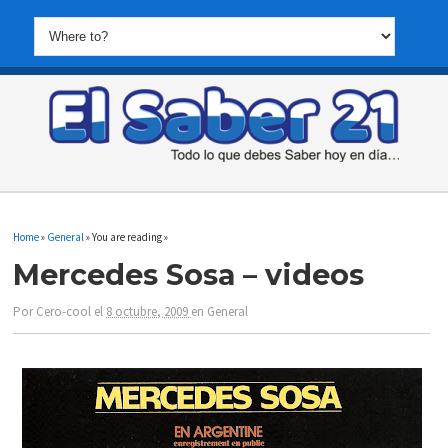
Home
»
General
» You are reading »
Mercedes Sosa – videos
Por
Cero-cool
el
8 octubre, 2009
en
General