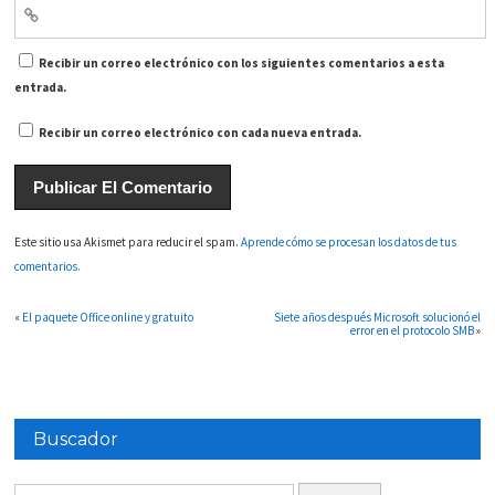
Recibir un correo electrónico con los siguientes comentarios a esta
entrada.
Recibir un correo electrónico con cada nueva entrada.
Este sitio usa Akismet para reducir el spam.
Aprende cómo se procesan los datos de tus
comentarios.
«
El paquete Office online y gratuito
Siete años después Microsoft solucionó el
error en el protocolo SMB
»
Buscador