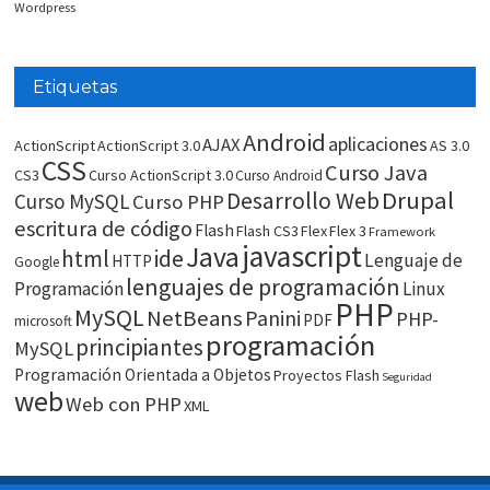
Wordpress
Etiquetas
Android
aplicaciones
AJAX
ActionScript
ActionScript 3.0
AS 3.0
CSS
Curso Java
CS3
Curso ActionScript 3.0
Curso Android
Drupal
Desarrollo Web
Curso MySQL
Curso PHP
escritura de código
Flash
Flash CS3
Flex
Flex 3
Framework
javascript
Java
html
ide
Lenguaje de
HTTP
Google
lenguajes de programación
Programación
Linux
PHP
MySQL
NetBeans
Panini
PHP-
PDF
microsoft
programación
principiantes
MySQL
Programación Orientada a Objetos
Proyectos Flash
Seguridad
web
Web con PHP
XML