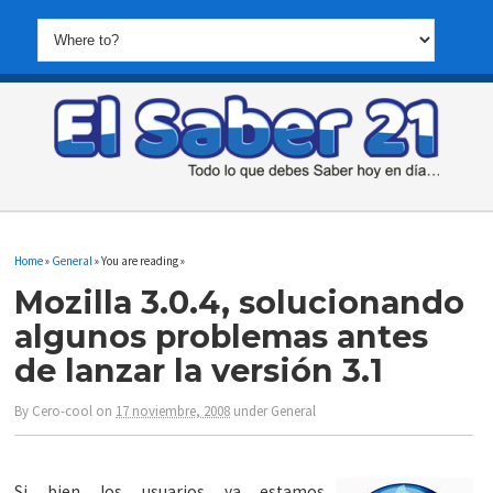
Home
»
General
» You are reading »
Mozilla 3.0.4, solucionando
algunos problemas antes
de lanzar la versión 3.1
By
Cero-cool
on
17 noviembre, 2008
under
General
Si bien los usuarios ya estamos