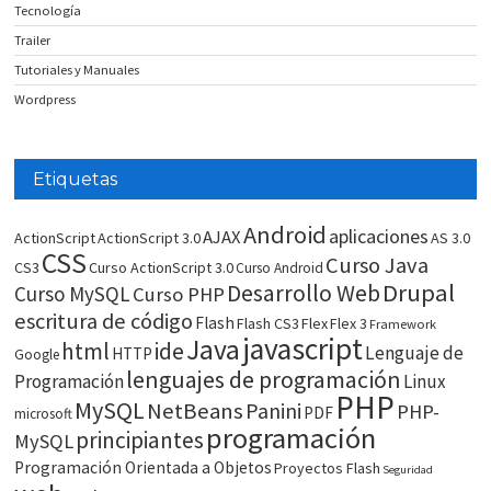
Tecnología
Trailer
Tutoriales y Manuales
Wordpress
Etiquetas
Android
aplicaciones
AJAX
ActionScript
ActionScript 3.0
AS 3.0
CSS
Curso Java
CS3
Curso ActionScript 3.0
Curso Android
Drupal
Desarrollo Web
Curso MySQL
Curso PHP
escritura de código
Flash
Flash CS3
Flex
Flex 3
Framework
javascript
Java
html
ide
Lenguaje de
HTTP
Google
lenguajes de programación
Programación
Linux
PHP
MySQL
NetBeans
Panini
PHP-
PDF
microsoft
programación
principiantes
MySQL
Programación Orientada a Objetos
Proyectos Flash
Seguridad