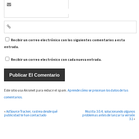
Recibir un correo electrónico con los siguientes comentarios a esta
entrada.
Recibir un correo electrónico con cada nueva entrada.
Este sitio usa Akismet para reducir el spam.
Aprende cómo se procesan los datos de tus
comentarios.
«
AdSource Tracker, rastrea desde qué
Mozilla 3.0.4, solucionando algunos
publicidad te han contactado
problemas antes de lanzar la versión
3.1
»