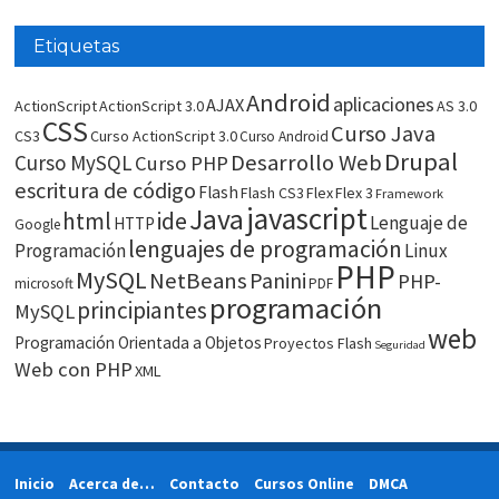
Etiquetas
Android
aplicaciones
AJAX
ActionScript
ActionScript 3.0
AS 3.0
CSS
Curso Java
CS3
Curso ActionScript 3.0
Curso Android
Drupal
Desarrollo Web
Curso MySQL
Curso PHP
escritura de código
Flash
Flash CS3
Flex
Flex 3
Framework
javascript
Java
html
ide
Lenguaje de
HTTP
Google
lenguajes de programación
Programación
Linux
PHP
MySQL
NetBeans
Panini
PHP-
microsoft
PDF
programación
principiantes
MySQL
web
Programación Orientada a Objetos
Proyectos Flash
Seguridad
Web con PHP
XML
Inicio
Acerca de…
Contacto
Cursos Online
DMCA