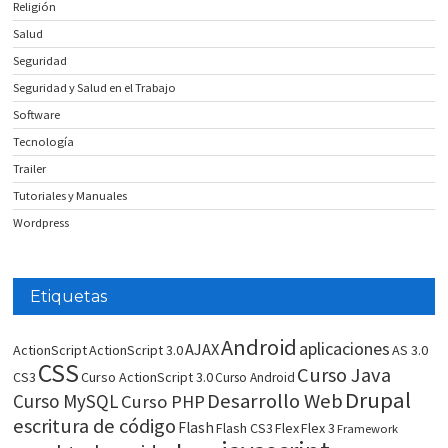
Religión
Salud
Seguridad
Seguridad y Salud en el Trabajo
Software
Tecnología
Trailer
Tutoriales y Manuales
Wordpress
Etiquetas
Android
aplicaciones
AJAX
ActionScript
ActionScript 3.0
AS 3.0
CSS
Curso Java
CS3
Curso ActionScript 3.0
Curso Android
Drupal
Desarrollo Web
Curso MySQL
Curso PHP
escritura de código
Flash
Flash CS3
Flex
Flex 3
Framework