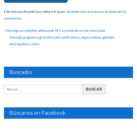
Este sitio usa Akismet para reducir el spam.
Aprende cómo se procesan los datos de tus
comentarios.
«
Descarga un completo software de SEO a cambio de un link con el autor
Descarga programas gratuitos como codificadores, organizadores, gestores,
enciclopedias y más
»
Buscador
Búscanos en Facebook