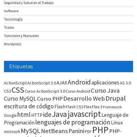
Seguridad y Salud en el Trabajo
Software
Tecnología
Trailer
Tutoriales y Manuales
Wordpress
Etiquetas
Android
aplicaciones
AJAX
ActionScript
ActionScript 3.0
AS 3.0
CSS
Curso Java
CS3
Curso ActionScript 3.0
Curso Android
Drupal
Desarrollo Web
Curso MySQL
Curso PHP
escritura de código
Flash
Flash CS3
Flex
Flex 3
Framework
javascript
Java
html
ide
Lenguaje de
HTTP
Google
lenguajes de programación
Programación
Linux
PHP
MySQL
NetBeans
Panini
PHP-
microsoft
PDF