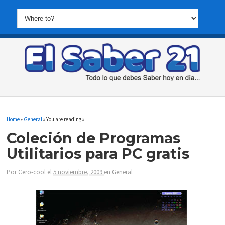
Home
»
General
» You are reading »
Coleción de Programas
Utilitarios para PC gratis
Por
Cero-cool
el
5 noviembre, 2009
en
General