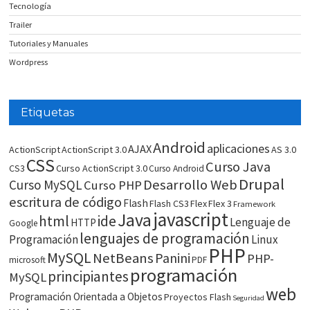
Tecnología
Trailer
Tutoriales y Manuales
Wordpress
Etiquetas
Android
aplicaciones
AJAX
ActionScript
ActionScript 3.0
AS 3.0
CSS
Curso Java
CS3
Curso ActionScript 3.0
Curso Android
Drupal
Desarrollo Web
Curso MySQL
Curso PHP
escritura de código
Flash
Flash CS3
Flex
Flex 3
Framework
javascript
Java
html
ide
Lenguaje de
HTTP
Google
lenguajes de programación
Programación
Linux
PHP
MySQL
NetBeans
Panini
PHP-
microsoft
PDF
programación
principiantes
MySQL
web
Programación Orientada a Objetos
Proyectos Flash
Seguridad