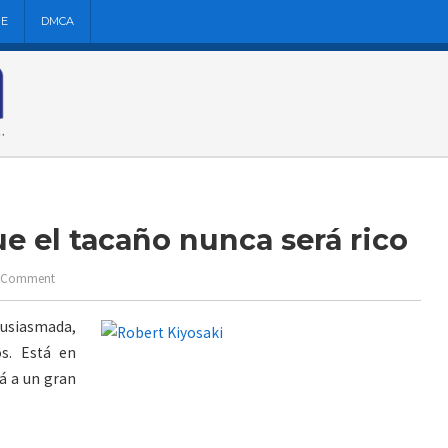
NE
DMCA
ue el tacaño nunca será rico
 Comment
usiasmada,
s. Está en
á a un gran