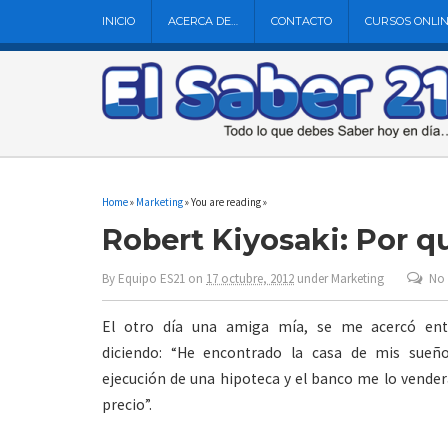
INICIO
ACERCA DE…
CONTACTO
CURSOS ONLI
Home
»
Marketing
» You are reading »
Robert Kiyosaki: Por q
By
Equipo ES21
on
17 octubre, 2012
under
Marketing
No
El otro día una amiga mía, se me acercó ent
diciendo: “He encontrado la casa de mis sueño
ejecución de una hipoteca y el banco me lo vender
precio”.