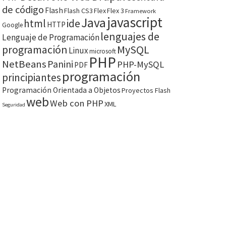
de código
Flash
Flash CS3
Flex
Flex 3
Framework
javascript
Java
html
ide
HTTP
Google
lenguajes de
Lenguaje de Programación
programación
MySQL
Linux
microsoft
PHP
NetBeans
Panini
PHP-MySQL
PDF
programación
principiantes
Programación Orientada a Objetos
Proyectos Flash
web
Web con PHP
XML
Seguridad