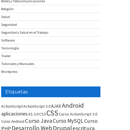
Redes y Telecomunicaciones
Religión
Salud
Seguridad
Seguridad y Salud en el Trabajo
Software
Tecnología
Trailer
Tutoriales y Manuales
Wordpress
Etiquetas
Android
AJAX
ActionScript
ActionScript 3.0
CSS
aplicaciones
AS 3.0
CS3
Curso ActionScript 3.0
Curso Java
Curso MySQL
Curso
Curso Android
Drupal
Desarrollo Web
escritura
PHP