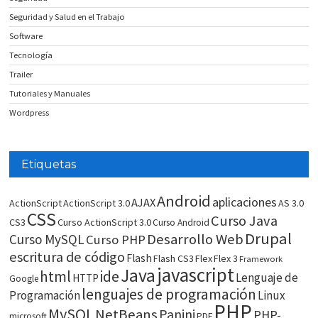
Seguridad y Salud en el Trabajo
Software
Tecnología
Trailer
Tutoriales y Manuales
Wordpress
Etiquetas
Android
aplicaciones
AJAX
ActionScript
ActionScript 3.0
AS 3.0
CSS
Curso Java
CS3
Curso ActionScript 3.0
Curso Android
Drupal
Desarrollo Web
Curso MySQL
Curso PHP
escritura de código
Flash
Flash CS3
Flex
Flex 3
Framework
javascript
Java
html
ide
Lenguaje de
HTTP
Google
lenguajes de programación
Programación
Linux
PHP
MySQL
NetBeans
Panini
PHP-
microsoft
PDF