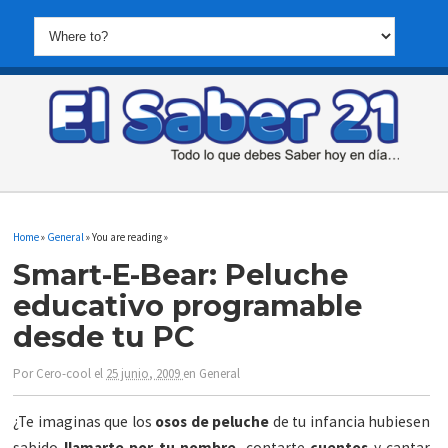
Home
»
General
» You are reading »
Smart-E-Bear: Peluche
educativo programable
desde tu PC
Por
Cero-cool
el
25 junio, 2009
en
General
¿Te imaginas que los
osos de peluche
de tu infancia hubiesen
sabido
llamarte por tu nombre
, contarte
cuentos
y cantar